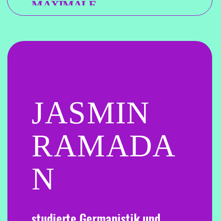
info[at]autorendock.de
.
Sie können dieses Seminar bis
zwei Wochen vor dessen
Beginn kostenfrei stornieren.
Dazu genügt eine kurze,
formlose E-Mail an uns, und
dann ist auch schon gut.