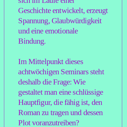
Handlungssituationen gelenkt,
ihre Entwicklung skizziert und
gezeigt, wie sie sich im
Verlaufe des Romans auf
psychologischer Ebene
verändert und wie sich dieser
Wandel literarisch
überzeugend erzählen lässt.
Ein Schwerpunkt wird dabei
auf dem Zusammenspiel von
Figur und
Beziehungskonstellationen
liegen: Wie prägen
Begegnungen die innere
Dynamik einer Figur? Welche
Ereignisse verändern sie
nachhaltig – und was bedeutet