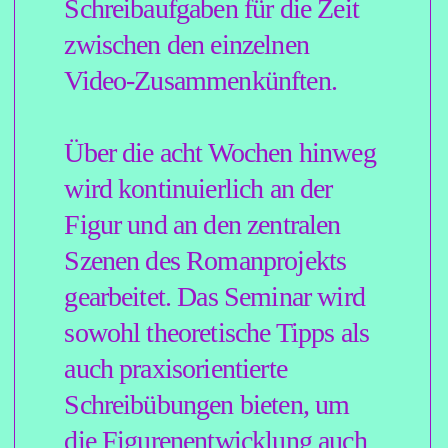
JASMIN
RAMADA
N
studierte Germanistik und
Philosophie. Ihr literarisches
Debüt gab sie mit dem Roman
»Soul Kitchen«, der als
literarische Vorgeschichte zum
gleichnamigen Film von Fatih
Akin entstand.
Bis heute hat sie sieben Romane
veröffentlicht. Seit 2018