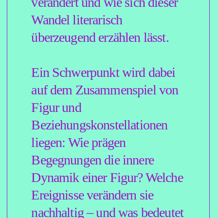
wird kontinuierlich an der
Figur und an den zentralen
Szenen des Romanprojekts
gearbeitet. Das Seminar wird
sowohl theoretische Tipps als
auch praxisorientierte
Schreibübungen bieten, um
die Figurenentwicklung auch
nachhaltig anwendbar zu
machen. Am Ende werden Sie
nicht nur die Dynamik Ihrer
Figur genau kennen, sondern
auch einen Textabschnitt Ihres
Romans fundiert entwickelt
haben, der die Veränderung
Ihrer Figur sichtbar macht.
Dieses Seminar findet online