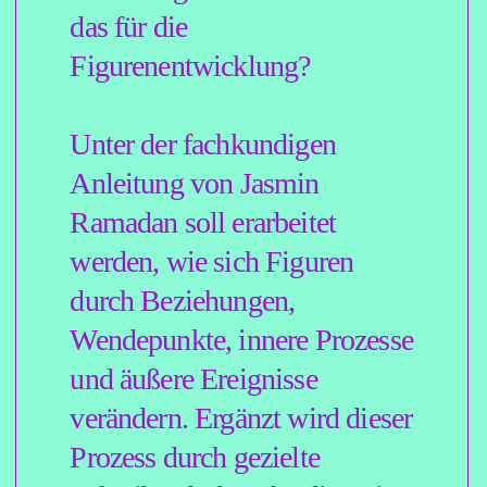
per zoom statt. Es sind
insgesamt acht Termine, die
jeweils von 19 bis 21 Uhr
gehen. Das Seminar startet am
11. März 2026 und findet
dann bis einschließlich 29.
April 2026 jede Woche
mittwochs von 19 bis 21 Uhr
statt.
ZEIT:
11.03. bis 29.04.2026, acht
Termine, jeweils 19 bis 21 Uhr
KOSTEN:
319,00 € (inkl. MwSt.)
MAXIMALE
TEILNEHMERZAHL:
12