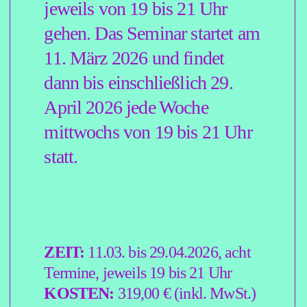
BEWERBU
NG
Um sich für dieses Seminar zu
bewerben, füllen Sie doch bitte
einfach kurz den
Bewerbungsbogen aus, diesen
finden Sie direkt
HIER
.
Diesen senden Sie an: