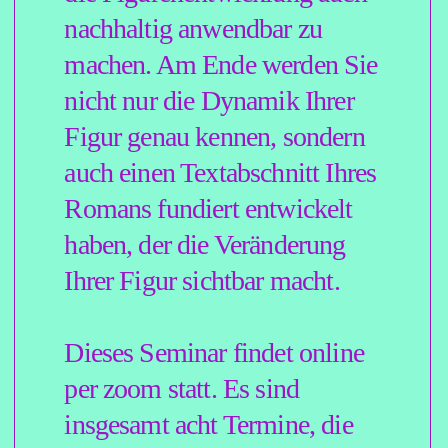
schreibt sie regelmäßig
Kolumnen für die taz. 2020 war
sie für den Ingeborg-Bachmann-
Preis nominiert. Zudem erhielt
sie ein literarisches Stipendium
in Brasilien, wo sie zeitweise
arbeitete und schrieb.
Zuletzt erschienen 2023 und
2025 ihre Romane »Auf
Wiedersehen« und »Reality« bei
Weissbooks. Darin zeichnet
Ramadan Porträts von
Menschen, deren innere Ordnung
durch private Veränderungen
und gesellschaftlichen Druck ins
Wanken geraten.
Jasmin Ramadan lebt und
arbeitet in Hamburg.