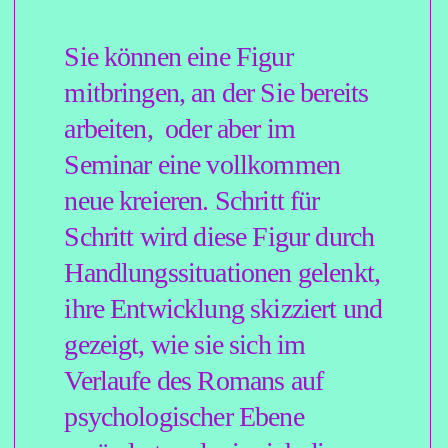
das für die
Figurenentwicklung?
Unter der fachkundigen
Anleitung von Jasmin
Ramadan soll erarbeitet
werden, wie sich Figuren
durch Beziehungen,
Wendepunkte, innere Prozesse
und äußere Ereignisse
verändern. Ergänzt wird dieser
Prozess durch gezielte
Schreibaufgaben für die Zeit
zwischen den einzelnen
Video-Zusammenkünften.
Über die acht Wochen hinweg