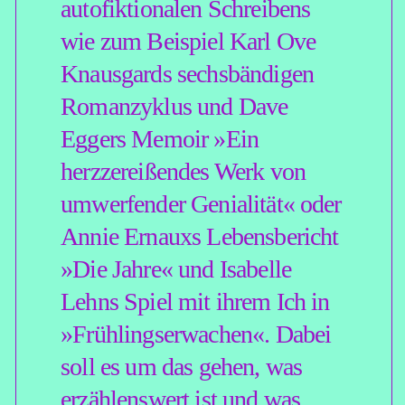
nachreichen. Aus allen
eingereichten Texten erstellen
wir einen Reader, den wir
jedem Teilnehmer vor
Seminarbeginn als pdf per E-
Mail zusenden.
ZEIT:
05. BIS 06.12.2026, JEWEILS
VON 10 BIS 18 UHR
K
OSTEN:
289,00 € (INKL. MWST.)
MAXIMALE TEILNEHMERZAHL:
12
O
RT:
NERNSTWEG 32, 22765
HAMBURG