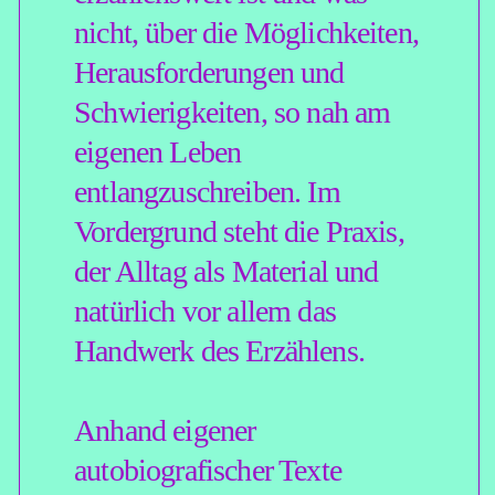
JAN
BRANDT
geboren 1974 in Leer
(Ostfriesland), studierte
Geschichte und
Literaturwissenschaft in Köln,
London und Berlin und besuchte
die Deutsche Journalistenschule
in München.
Sein Debütroman »Gegen die
Welt« (Dumont 2011) stand auf
der Shortlist des Deutschen
Buchpreises und erhielt den
Nicolas-Born-Debütpreis.
Seitdem veröffentlichte er
mehrere autobiografische