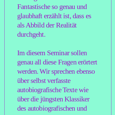
Vorfeld einen
autobiografischen Text
zukommen zu lassen. Dieser
Text sollte maximal 20
Normseiten lang sein (eine
Normseite entspricht 1.800
Zeichen inklusive
Leerzeichen), kann aber gerne
auch kürzer sein. Das kann ein
Auszug aus einer längeren
Geschichte sein oder eine
extra fürs Seminar
geschriebene Erzählung.
Diesen Text müssen Sie nicht
gleich mit Ihrer Bewerbung
mitschicken, sondern können
diesen auch später noch