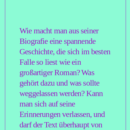
die Fakten halten?
Und welche Probleme
entstehen, wenn Menschen,
die einem nahestehen, sich
wiedererkennen könnten?
Welche Form ist die Richtige
– Tagebuch, Journal, Bericht
oder doch gleich ein Roman?
Und wer ist eigentlich das Ich,
das da erzählt – bin ich das
selbst oder jemand anderes?
Es sind viele Fragen, die man
sich erst einmal stellt, wenn
man sich daran macht, aus
dem eigenen Leben Prosa zu
machen.