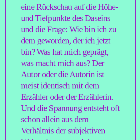
Im diesem Seminar sollen
genau all diese Fragen erörtert
werden. Wir sprechen ebenso
über selbst verfasste
autobiografische Texte wie
über die jüngsten Klassiker
des autobiografischen und
autofiktionalen Schreibens
wie zum Beispiel Karl Ove
Knausgards sechsbändigen
Romanzyklus und Dave
Eggers Memoir »Ein
herzzereißendes Werk von
umwerfender Genialität« oder
Annie Ernauxs Lebensbericht
»Die Jahre« und Isabelle
Lehns Spiel mit ihrem Ich in