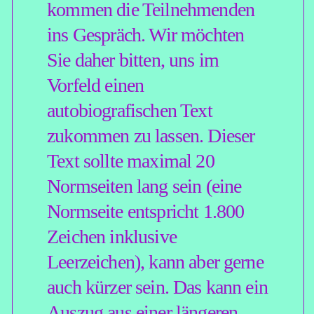
Bücher wie etwa »Tod in Turin«
(Dumont 2015), »Stadt ohne
Engel« (Dumont 2016) und
zuletzt »Ein Haus auf dem
Land/Eine Wohnung in der
Stadt« (Dumont 2019/2020).
Für die ostfriesische
Tageszeitung »General
Anzeiger« schreibt er jeden
Samstag die Kolumne »Brandts
Welt«.
www.jan-brandt.de