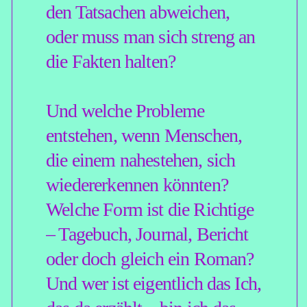
Die klassische Definition für
autobiografisches Schreiben
ist eine Selbstmitteilung über
das eigene Leben, eine
Mitschrift der Gegenwart oder
eine Rückschau auf die Höhe-
und Tiefpunkte des Daseins
und die Frage: Wie bin ich zu
dem geworden, der ich jetzt
bin? Was hat mich geprägt,
was macht mich aus? Der
Autor oder die Autorin ist
meist identisch mit dem
Erzähler oder der Erzählerin.
Und die Spannung entsteht oft
schon allein aus dem
Verhältnis der subjektiven