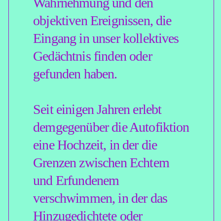
»Frühlingserwachen«. Dabei
soll es um das gehen, was
erzählenswert ist und was
nicht, über die Möglichkeiten,
Herausforderungen und
Schwierigkeiten, so nah am
eigenen Leben
entlangzuschreiben. Im
Vordergrund steht die Praxis,
der Alltag als Material und
natürlich vor allem das
Handwerk des Erzählens.
Anhand eigener
autobiografischer Texte
kommen die Teilnehmenden
ins Gespräch. Wir möchten
Sie daher bitten, uns im