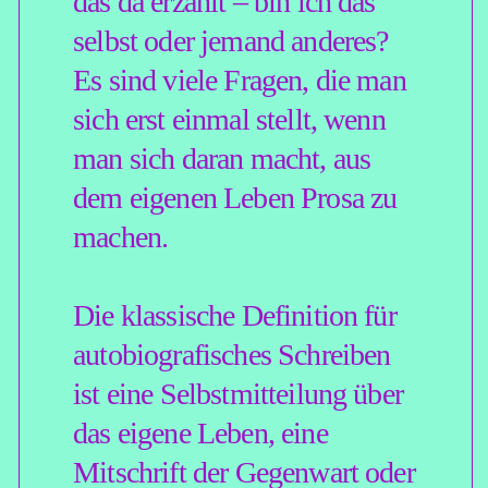
Wahrnehmung und den
objektiven Ereignissen, die
Eingang in unser kollektives
Gedächtnis finden oder
gefunden haben.
Seit einigen Jahren erlebt
demgegenüber die Autofiktion
eine Hochzeit, in der die
Grenzen zwischen Echtem
und Erfundenem
verschwimmen, in der das
Hinzugedichtete oder
Fantastische so genau und
glaubhaft erzählt ist, dass es
als Abbild der Realität
durchgeht.